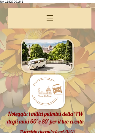
UA-118270916-1
Noleggia i mitici pulmini della VW
degli anni 60' e 80' per il tuo evento
Il servizio riprenderà nel 2027!