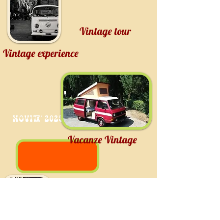
Vintage tour
Vintage experience
NOVITA' 2025
Vacanze Vintage
L'autista